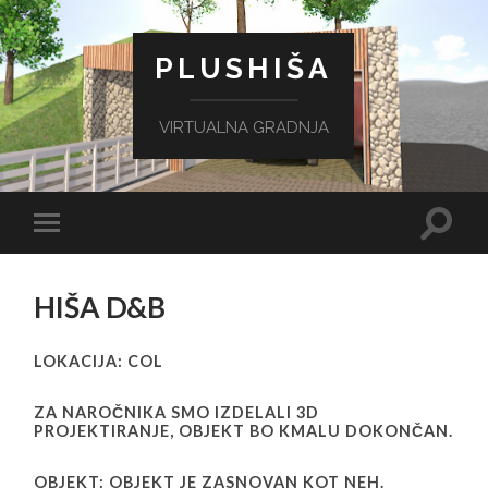
PLUSHIŠA
VIRTUALNA GRADNJA
Toggl
Toggle
search
mobile
field
menu
HIŠA D&B
LOKACIJA: COL
ZA NAROČNIKA SMO IZDELALI 3D
PROJEKTIRANJE, OBJEKT BO KMALU DOKONČAN.
OBJEKT: OBJEKT JE ZASNOVAN KOT NEH.